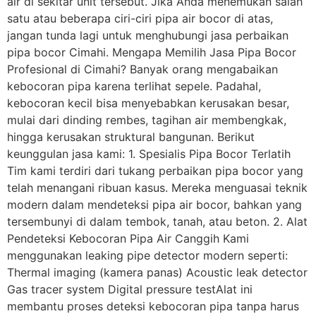
air di sekitar unit tersebut. Jika Anda menemukan salah
satu atau beberapa ciri-ciri pipa air bocor di atas,
jangan tunda lagi untuk menghubungi jasa perbaikan
pipa bocor Cimahi. Mengapa Memilih Jasa Pipa Bocor
Profesional di Cimahi? Banyak orang mengabaikan
kebocoran pipa karena terlihat sepele. Padahal,
kebocoran kecil bisa menyebabkan kerusakan besar,
mulai dari dinding rembes, tagihan air membengkak,
hingga kerusakan struktural bangunan. Berikut
keunggulan jasa kami: 1. Spesialis Pipa Bocor Terlatih
Tim kami terdiri dari tukang perbaikan pipa bocor yang
telah menangani ribuan kasus. Mereka menguasai teknik
modern dalam mendeteksi pipa air bocor, bahkan yang
tersembunyi di dalam tembok, tanah, atau beton. 2. Alat
Pendeteksi Kebocoran Pipa Air Canggih Kami
menggunakan leaking pipe detector modern seperti:
Thermal imaging (kamera panas) Acoustic leak detector
Gas tracer system Digital pressure testAlat ini
membantu proses deteksi kebocoran pipa tanpa harus