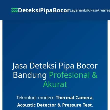
DeteksiPipaBocor
Layanan
Edukasi
Area
Te
Jasa Deteksi Pipa Bocor
Bandung
Profesional &
Akurat
Teknologi modern
Thermal Camera,
Acoustic Detector & Pressure Test
.