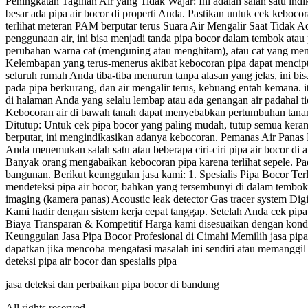
Peningkatan Tagihan Air yang Tidak Wajar: Ini adalah salah satu indik
besar ada pipa air bocor di properti Anda. Pastikan untuk cek keboco
terlihat meteran PAM berputar terus Suara Air Mengalir Saat Tidak A
penggunaan air, ini bisa menjadi tanda pipa bocor dalam tembok at
perubahan warna cat (menguning atau menghitam), atau cat yang menge
Kelembapan yang terus-menerus akibat kebocoran pipa dapat mencipt
seluruh rumah Anda tiba-tiba menurun tanpa alasan yang jelas, ini b
pada pipa berkurang, dan air mengalir terus, kebuang entah kemana.
di halaman Anda yang selalu lembap atau ada genangan air padahal tid
Kebocoran air di bawah tanah dapat menyebabkan pertumbuhan tanama
Ditutup: Untuk cek pipa bocor yang paling mudah, tutup semua keran 
berputar, ini mengindikasikan adanya kebocoran. Pemanas Air Panas Bo
Anda menemukan salah satu atau beberapa ciri-ciri pipa air bocor di
Banyak orang mengabaikan kebocoran pipa karena terlihat sepele. Pa
bangunan. Berikut keunggulan jasa kami: 1. Spesialis Pipa Bocor Ter
mendeteksi pipa air bocor, bahkan yang tersembunyi di dalam tembok
imaging (kamera panas) Acoustic leak detector Gas tracer system Dig
Kami hadir dengan sistem kerja cepat tanggap. Setelah Anda cek pipa
Biaya Transparan & Kompetitif Harga kami disesuaikan dengan kondisi
Keunggulan Jasa Pipa Bocor Profesional di Cimahi Memilih jasa pipa
dapatkan jika mencoba mengatasi masalah ini sendiri atau memanggil t
deteksi pipa air bocor dan spesialis pipa
jasa deteksi dan perbaikan pipa bocor di bandung
All rights reserved