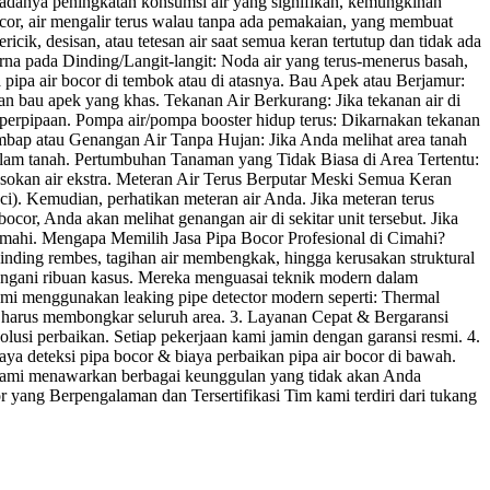
npa adanya peningkatan konsumsi air yang signifikan, kemungkinan
bocor, air mengalir terus walau tanpa ada pemakaian, yang membuat
k, desisan, atau tetesan air saat semua keran tertutup dan tidak ada
na pada Dinding/Langit-langit: Noda air yang terus-menerus basah,
pipa air bocor di tembok atau di atasnya. Bau Apek atau Berjamur:
n bau apek yang khas. Tekanan Air Berkurang: Jika tekanan air di
m perpipaan. Pompa air/pompa booster hidup terus: Dikarnakan tekanan
embap atau Genangan Air Tanpa Hujan: Jika Anda melihat area tanah
r dalam tanah. Pertumbuhan Tanaman yang Tidak Biasa di Area Tertentu:
sokan air ekstra. Meteran Air Terus Berputar Meski Semua Keran
i). Kemudian, perhatikan meteran air Anda. Jika meteran terus
cor, Anda akan melihat genangan air di sekitar unit tersebut. Jika
 Cimahi. Mengapa Memilih Jasa Pipa Bocor Profesional di Cimahi?
inding rembes, tagihan air membengkak, hingga kerusakan struktural
enangani ribuan kasus. Mereka menguasai teknik modern dalam
ami menggunakan leaking pipe detector modern seperti: Thermal
pa harus membongkar seluruh area. 3. Layanan Cepat & Bergaransi
lusi perbaikan. Setiap pekerjaan kami jamin dengan garansi resmi. 4.
ya deteksi pipa bocor & biaya perbaikan pipa air bocor di bawah.
. Kami menawarkan berbagai keunggulan yang tidak akan Anda
r yang Berpengalaman dan Tersertifikasi Tim kami terdiri dari tukang