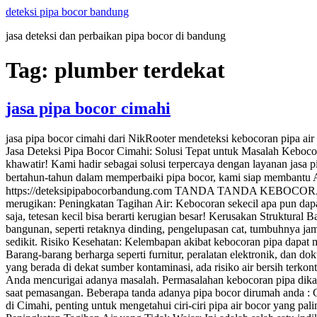
Skip
deteksi pipa bocor bandung
to
jasa deteksi dan perbaikan pipa bocor di bandung
content
Tag:
plumber terdekat
jasa pipa bocor cimahi
jasa pipa bocor cimahi dari NikRooter mendeteksi kebocoran pipa air
Jasa Deteksi Pipa Bocor Cimahi: Solusi Tepat untuk Masalah Keboco
khawatir! Kami hadir sebagai solusi terpercaya dengan layanan jasa pi
bertahun-tahun dalam memperbaiki pipa bocor, kami siap membantu 
https://deteksipipabocorbandung.com TANDA TANDA KEBOCORAN PI
merugikan: Peningkatan Tagihan Air: Kebocoran sekecil apa pun dap
saja, tetesan kecil bisa berarti kerugian besar! Kerusakan Struktura
bangunan, seperti retaknya dinding, pengelupasan cat, tumbuhnya jam
sedikit. Risiko Kesehatan: Kelembapan akibat kebocoran pipa dapat
Barang-barang berharga seperti furnitur, peralatan elektronik, dan dok
yang berada di dekat sumber kontaminasi, ada risiko air bersih terko
Anda mencurigai adanya masalah. Permasalahan kebocoran pipa dikarn
saat pemasangan. Beberapa tanda adanya pipa bocor dirumah anda : 
di Cimahi, penting untuk mengetahui ciri-ciri pipa air bocor yang 