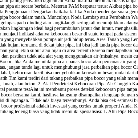
ator paling jelas. Jika tagihan air Anda tiba-tiba melonjak drastis ta
ran pipa air secara berkala. Meteran PAM berputar terus: Akibat pipa 
da Penggunaan: Dengarkan baik-baik. Jika Anda mendengar suara gemerici
au pipa bocor dalam tanah. Munculnya Noda Lembap atau Perubahan War
lupas pada dinding atau langit-langit seringkali menunjukkan adanya 
akan lingkungan ideal bagi pertumbuhan jamur dan lumut, menghasilka
isa menjadi indikasi adanya kebocoran besar di suatu tempat pada siste
 itu yang menyebabkan pompa air jadi hidup terus. Area Tanah yang L
ak hujan, terutama di dekat jalur pipa, ini bisa jadi tanda pipa boco
n yang lebih subur atau hijau di area tertentu karena mendapatkan pa
dan pastikan tidak ada alat yang menggunakan air (misalnya, mesin cuc
cor: Jika Anda memiliki pipa air panas bocor atau pemanas air yang bo
 atas, jangan tunda lagi untuk menghubungi jasa perbaikan pipa bocor
dahal, kebocoran kecil bisa menyebabkan kerusakan besar, mulai dari d
latih Tim kami terdiri dari tukang perbaikan pipa bocor yang telah m
, tanah, atau beton. 2. Alat Pendeteksi Kebocoran Pipa Air Canggih K
ital pressure testAlat ini membantu proses deteksi kebocoran pipa tan
 bocor bersama kami, hasilnya langsung disampaikan lengkap dengan so
 di lapangan. Tidak ada biaya tersembunyi. Anda bisa cek estimasi bia
 bocor profesional adalah investasi yang cerdas untuk properti Anda
ukang ledeng biasa yang tidak memiliki spesialisasi: 1. Ahli Pipa Boco