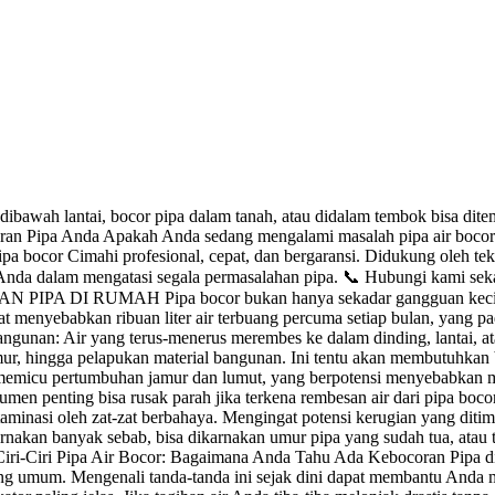
 dibawah lantai, bocor pipa dalam tanah, atau didalam tembok bisa di
ran Pipa Anda Apakah Anda sedang mengalami masalah pipa air bocor 
pa bocor Cimahi profesional, cepat, dan bergaransi. Didukung oleh tekn
Anda dalam mengatasi segala permasalahan pipa. 📞 Hubungi kami sek
PA DI RUMAH Pipa bocor bukan hanya sekadar gangguan kecil. Da
at menyebabkan ribuan liter air terbuang percuma setiap bulan, yan
l Bangunan: Air yang terus-menerus merembes ke dalam dinding, lantai, 
ur, hingga pelapukan material bangunan. Ini tentu akan membutuhkan b
 memicu pertumbuhan jamur dan lumut, yang berpotensi menyebabkan m
umen penting bisa rusak parah jika terkena rembesan air dari pipa bocor
ntaminasi oleh zat-zat berbahaya. Mengingat potensi kerugian yang diti
akan banyak sebab, bisa dikarnakan umur pipa yang sudah tua, atau te
Ciri-Ciri Pipa Air Bocor: Bagaimana Anda Tahu Ada Kebocoran Pipa di
paling umum. Mengenali tanda-tanda ini sejak dini dapat membantu And