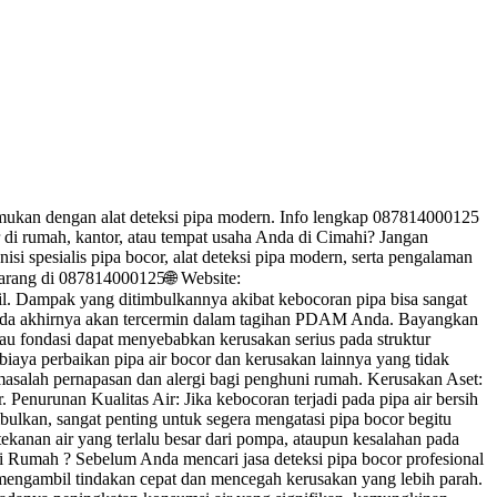
temukan dengan alat deteksi pipa modern. Info lengkap 087814000125
di rumah, kantor, atau tempat usaha Anda di Cimahi? Jangan
isi spesialis pipa bocor, alat deteksi pipa modern, serta pengalaman
arang di 087814000125🌐 Website:
mpak yang ditimbulkannya akibat kebocoran pipa bisa sangat
g pada akhirnya akan tercermin dalam tagihan PDAM Anda. Bayangkan
atau fondasi dapat menyebabkan kerusakan serius pada struktur
iaya perbaikan pipa air bocor dan kerusakan lainnya yang tidak
asalah pernapasan dan alergi bagi penghuni rumah. Kerusakan Aset:
. Penurunan Kualitas Air: Jika kebocoran terjadi pada pipa air bersih
mbulkan, sangat penting untuk segera mengatasi pipa bocor begitu
kanan air yang terlalu besar dari pompa, ataupun kesalahan pada
 Rumah ? Sebelum Anda mencari jasa deteksi pipa bocor profesional
a mengambil tindakan cepat dan mencegah kerusakan yang lebih parah.