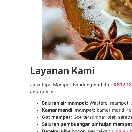
Layanan Kami
Jasa Pipa Mampet Bandung no telp :
0812 1
antara lain:
Saluran air mampet:
Wastafel mampet, s
Kamar mandi
mampet:
kamar mandi ters
Got mampet:
Got tersumbat oleh sampah
Saluran pembuangan air hujan mampet
Deteksi pipa bocor:
perbaikan
pipa air 