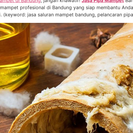
mampet di Bandung
, jangan khawatir!
Jasa Pipa Mampet
Ban
pa mampet profesional di Bandung yang siap membantu Anda
i. (keyword: jasa saluran mampet bandung, pelancaran pi