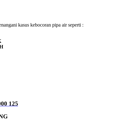
angani kasus kebocoran pipa air seperti :
K
H
00 125
UNG