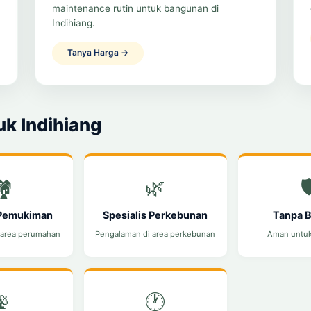
maintenance rutin untuk bangunan di
Indihiang.
Tanya Harga →
k Indihiang
️
🌿

 Pemukiman
Spesialis Perkebunan
Tanpa 
 area perumahan
Pengalaman di area perkebunan
Aman untu
📡
🕐