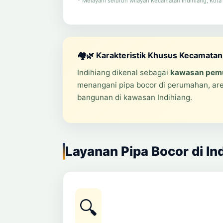
* Melayani seluruh wilayah Kecamatan Indihiang, Kota 
🏘️🌿 Karakteristik Khusus Kecamatan
Indihiang dikenal sebagai
kawasan pemu
menangani pipa bocor di perumahan, are
bangunan di kawasan Indihiang.
Layanan Pipa Bocor di In
🔍