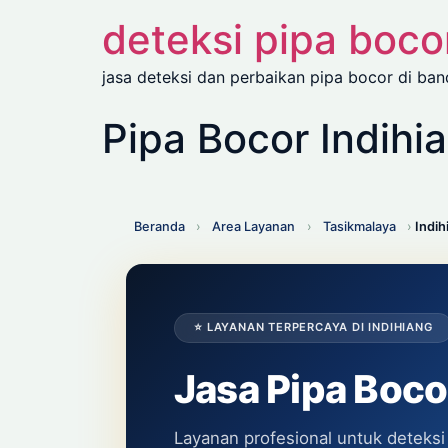
deteksi pipa boc
jasa deteksi dan perbaikan pipa bocor di ba
Pipa Bocor Indihi
Beranda
›
Area Layanan
›
Tasikmalaya
›
Indih
⭐ LAYANAN TERPERCAYA DI INDIHIANG
Jasa Pipa Boc
Layanan profesional untuk deteksi