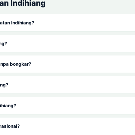
n Indihiang
atan Indihiang?
ang?
tanpa bongkar?
ang?
dihiang?
rasional?