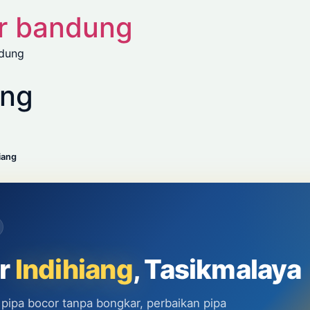
or bandung
ndung
ang
iang
or
Indihiang
, Tasikmalaya
 pipa bocor tanpa bongkar, perbaikan pipa