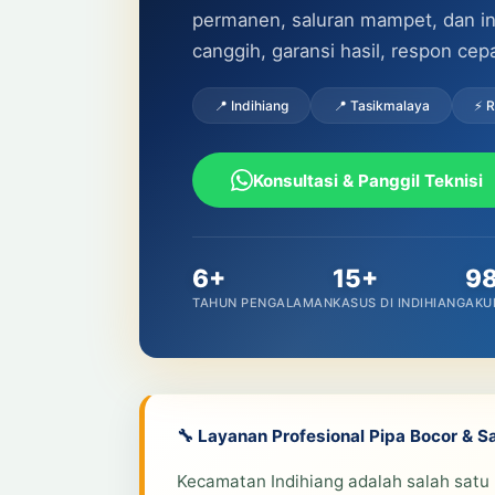
permanen, saluran mampet, dan inst
canggih, garansi hasil, respon cep
📍 Indihiang
📍 Tasikmalaya
⚡ 
Konsultasi & Panggil Teknisi
6+
15+
9
TAHUN PENGALAMAN
KASUS DI INDIHIANG
AKU
🔧 Layanan Profesional Pipa Bocor & S
Kecamatan Indihiang adalah salah satu 