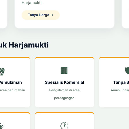
Harjamukti.
Tanya Harga →
uk Harjamukti
️
🏢

 Pemukiman
Spesialis Komersial
Tanpa 
 area perumahan
Pengalaman di area
Aman untu
perdagangan
📡
🕐