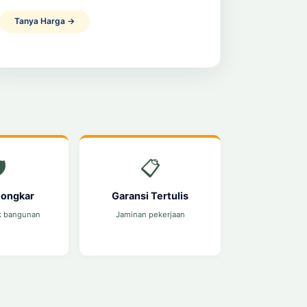
Tanya Harga →
️
📋
Bongkar
Garansi Tertulis
k bangunan
Jaminan pekerjaan