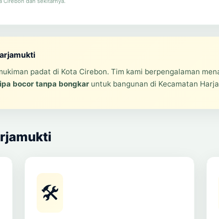
a Cirebon dan sekitarnya.
arjamukti
mukiman padat di Kota Cirebon. Tim kami berpengalaman men
ipa bocor tanpa bongkar
untuk bangunan di Kecamatan Harja
rjamukti
🛠️