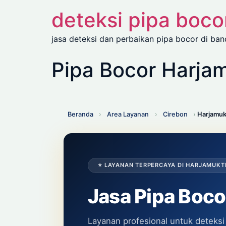
deteksi pipa boc
jasa deteksi dan perbaikan pipa bocor di ba
Pipa Bocor Harjam
Beranda
›
Area Layanan
›
Cirebon
›
Harjamuk
⭐ LAYANAN TERPERCAYA DI HARJAMUKT
Jasa Pipa Boc
Layanan profesional untuk deteksi