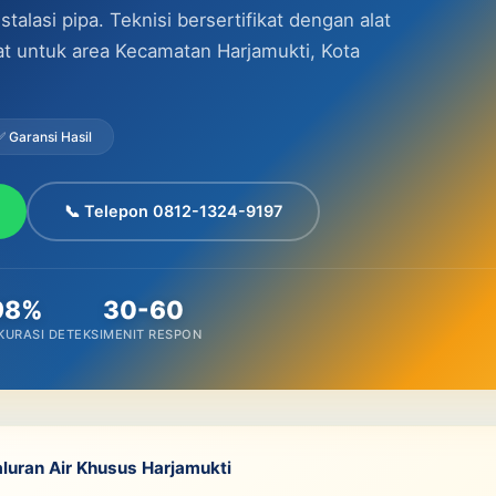
alasi pipa. Teknisi bersertifikat dengan alat
pat untuk area Kecamatan Harjamukti, Kota
✅ Garansi Hasil
📞 Telepon 0812-1324-9197
98%
30-60
KURASI DETEKSI
MENIT RESPON
aluran Air Khusus Harjamukti