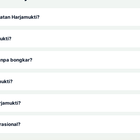
atan Harjamukti?
ukti?
tanpa bongkar?
mukti?
rjamukti?
rasional?