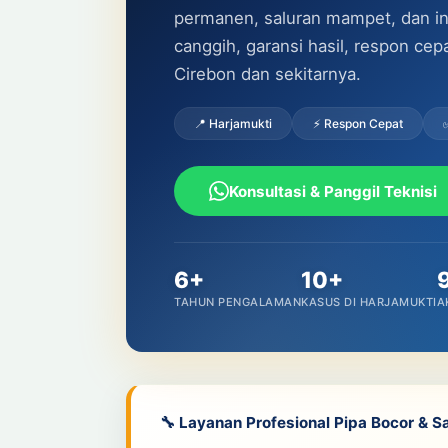
permanen, saluran mampet, dan inst
canggih, garansi hasil, respon ce
Cirebon dan sekitarnya.
📍 Harjamukti
⚡ Respon Cepat
Konsultasi & Panggil Teknisi
6+
10+
TAHUN PENGALAMAN
KASUS DI HARJAMUKTI
A
🔧 Layanan Profesional Pipa Bocor & S