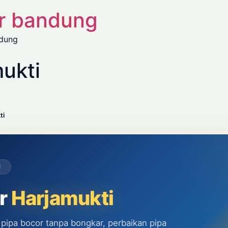
or bandung
ndung
ukti
ti
I
or
Harjamukti
 pipa bocor tanpa bongkar, perbaikan pipa