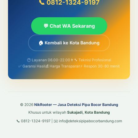
📞 0812-1324-9197
💬 Chat WA Sekarang
🏠 Kembali ke Kota Bandung
🕐 Layanan 06.00-22.00
👨‍🔧 Teknisi Profesional
✅ Garansi Hasil
💰 Harga Transparan
⚡ Respon 30-60 menit
© 2026
NikRooter — Jasa Deteksi Pipa Bocor Bandung
Khusus untuk wilayah
Sukajadi, Kota Bandung
📞 0812-1324-9197 | ✉️ info@deteksipipabocorbandung.com