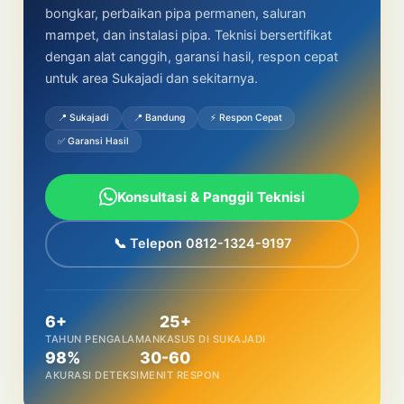
bongkar, perbaikan pipa permanen, saluran
mampet, dan instalasi pipa. Teknisi bersertifikat
dengan alat canggih, garansi hasil, respon cepat
untuk area Sukajadi dan sekitarnya.
📍 Sukajadi
📍 Bandung
⚡ Respon Cepat
✅ Garansi Hasil
Konsultasi & Panggil Teknisi
📞 Telepon 0812-1324-9197
6+
25+
TAHUN PENGALAMAN
KASUS DI SUKAJADI
98%
30-60
AKURASI DETEKSI
MENIT RESPON