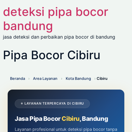
deteksi pipa bocor
bandung
jasa deteksi dan perbaikan pipa bocor di bandung
Pipa Bocor Cibiru
Beranda
›
Area Layanan
›
Kota Bandung
›
Cibiru
⭐ LAYANAN TERPERCAYA DI CIBIRU
Jasa Pipa Bocor
Cibiru
, Bandung
Layanan profesional untuk deteksi pipa bocor tanpa