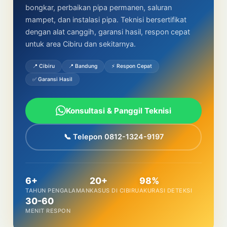
bongkar, perbaikan pipa permanen, saluran
mampet, dan instalasi pipa. Teknisi bersertifikat
dengan alat canggih, garansi hasil, respon cepat
untuk area Cibiru dan sekitarnya.
📍 Cibiru
📍 Bandung
⚡ Respon Cepat
✅ Garansi Hasil
Konsultasi & Panggil Teknisi
📞 Telepon 0812-1324-9197
6+
20+
98%
TAHUN PENGALAMAN
KASUS DI CIBIRU
AKURASI DETEKSI
30-60
MENIT RESPON