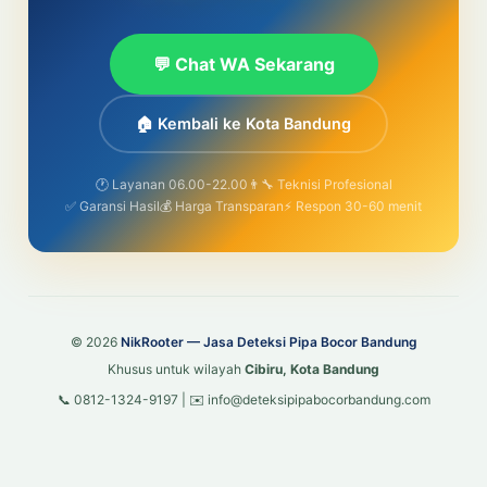
💬 Chat WA Sekarang
🏠 Kembali ke Kota Bandung
🕐 Layanan 06.00-22.00
👨‍🔧 Teknisi Profesional
✅ Garansi Hasil
💰 Harga Transparan
⚡ Respon 30-60 menit
© 2026
NikRooter — Jasa Deteksi Pipa Bocor Bandung
Khusus untuk wilayah
Cibiru, Kota Bandung
📞 0812-1324-9197 | ✉️ info@deteksipipabocorbandung.com