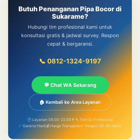
Butuh Penanganan Pipa Bocor di
Sukarame?
Hubungi tim profesional kami untuk
konsultasi gratis & jadwal survey. Respon
cepat & bergaransi.
📞 0812-1324-9197
💬 Chat WA Sekarang
🏠 Kembali ke Area Layanan
🕐 Layanan 06.00-22.00
👨‍🔧 Teknisi Profesional
✅ Garansi Hasil
💰 Harga Transparan
⚡ Respon 30-60 menit