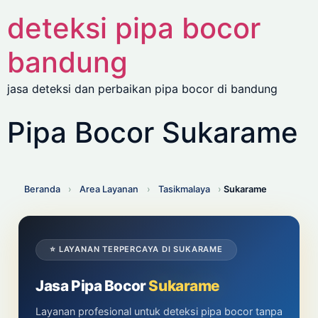
deteksi pipa bocor
bandung
jasa deteksi dan perbaikan pipa bocor di bandung
Pipa Bocor Sukarame
Beranda
›
Area Layanan
›
Tasikmalaya
›
Sukarame
⭐ LAYANAN TERPERCAYA DI SUKARAME
Jasa Pipa Bocor
Sukarame
Layanan profesional untuk deteksi pipa bocor tanpa