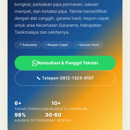
bongkar, perbaikan pipa permanen, saluran
mampet, dan instalasi pipa. Teknisi bersertifikat
dengan alat canggih, garansi hasil, respon cepat
untuk area Kecamatan Sukarame, Kabupaten
Tasikmalaya dan sekitarnya.
📍 Sukarame
⚡ Respon Cepat
✅ Garansi Hasil
Konsultasi & Panggil Teknisi
📞 Telepon 0812-1324-9197
6+
10+
TAHUN PENGALAMAN
KASUS DI SUKARAME
98%
30-60
AKURASI DETEKSI
MENIT RESPON