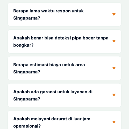
Berapa lama waktu respon untuk
▼
Singaparna?
Apakah benar bisa deteksi pipa bocor tanpa
▼
bongkar?
Berapa estimasi biaya untuk area
▼
Singaparna?
Apakah ada garansi untuk layanan di
▼
Singaparna?
Apakah melayani darurat di luar jam
▼
operasional?