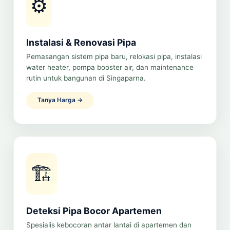
⚙️
Instalasi & Renovasi Pipa
Pemasangan sistem pipa baru, relokasi pipa, instalasi
water heater, pompa booster air, dan maintenance
rutin untuk bangunan di Singaparna.
Tanya Harga →
🏗️
Deteksi Pipa Bocor Apartemen
Spesialis kebocoran antar lantai di apartemen dan