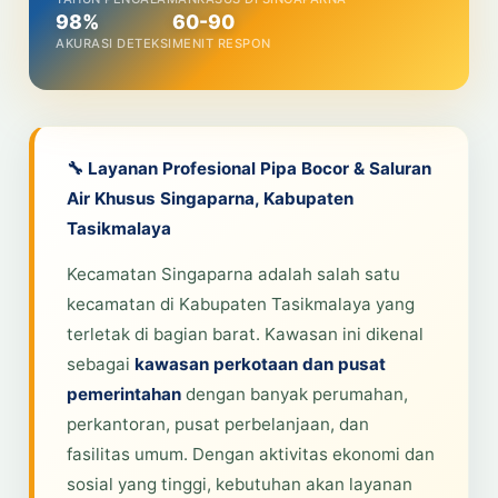
98%
60-90
AKURASI DETEKSI
MENIT RESPON
🔧 Layanan Profesional Pipa Bocor & Saluran
Air Khusus Singaparna, Kabupaten
Tasikmalaya
Kecamatan Singaparna adalah salah satu
kecamatan di Kabupaten Tasikmalaya yang
terletak di bagian barat. Kawasan ini dikenal
sebagai
kawasan perkotaan dan pusat
pemerintahan
dengan banyak perumahan,
perkantoran, pusat perbelanjaan, dan
fasilitas umum. Dengan aktivitas ekonomi dan
sosial yang tinggi, kebutuhan akan layanan