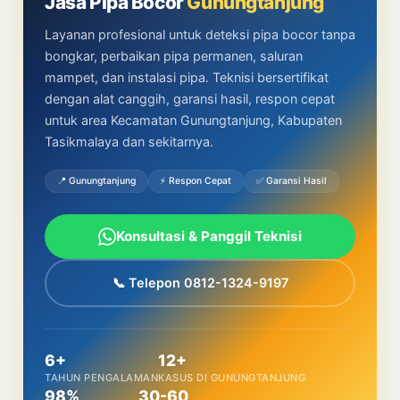
Jasa Pipa Bocor
Gunungtanjung
Layanan profesional untuk deteksi pipa bocor tanpa
bongkar, perbaikan pipa permanen, saluran
mampet, dan instalasi pipa. Teknisi bersertifikat
dengan alat canggih, garansi hasil, respon cepat
untuk area Kecamatan Gunungtanjung, Kabupaten
Tasikmalaya dan sekitarnya.
📍 Gunungtanjung
⚡ Respon Cepat
✅ Garansi Hasil
Konsultasi & Panggil Teknisi
📞 Telepon 0812-1324-9197
6+
12+
TAHUN PENGALAMAN
KASUS DI GUNUNGTANJUNG
98%
30-60