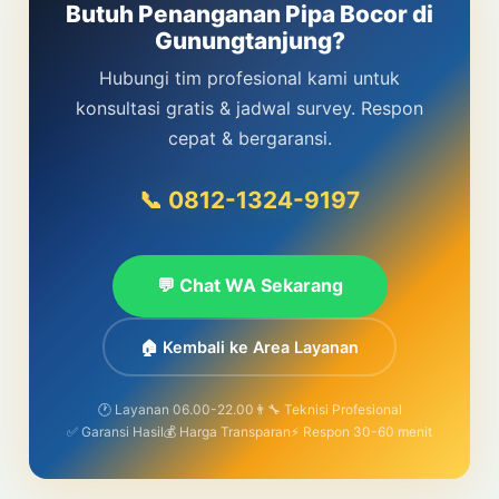
Butuh Penanganan Pipa Bocor di
Gunungtanjung?
Hubungi tim profesional kami untuk
konsultasi gratis & jadwal survey. Respon
cepat & bergaransi.
📞 0812-1324-9197
💬 Chat WA Sekarang
🏠 Kembali ke Area Layanan
🕐 Layanan 06.00-22.00
👨‍🔧 Teknisi Profesional
✅ Garansi Hasil
💰 Harga Transparan
⚡ Respon 30-60 menit