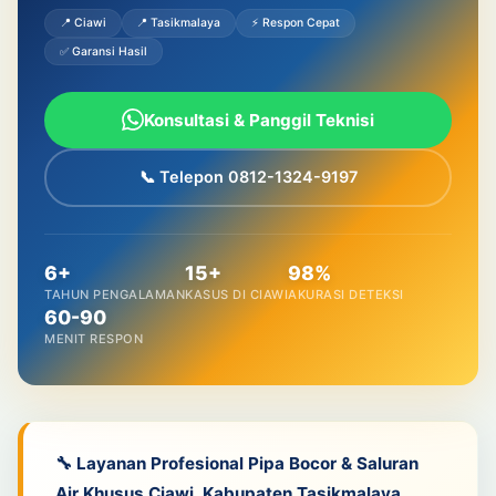
📍 Ciawi
📍 Tasikmalaya
⚡ Respon Cepat
✅ Garansi Hasil
Konsultasi & Panggil Teknisi
📞 Telepon 0812-1324-9197
6+
15+
98%
TAHUN PENGALAMAN
KASUS DI CIAWI
AKURASI DETEKSI
60-90
MENIT RESPON
🔧 Layanan Profesional Pipa Bocor & Saluran
Air Khusus Ciawi, Kabupaten Tasikmalaya