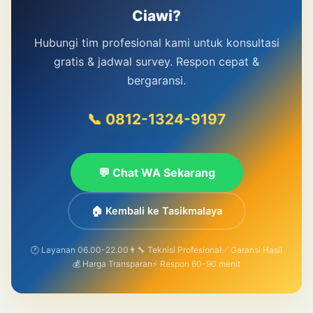
Ciawi?
Hubungi tim profesional kami untuk konsultasi
gratis & jadwal survey. Respon cepat &
bergaransi.
📞 0812-1324-9197
💬 Chat WA Sekarang
🏠 Kembali ke Tasikmalaya
🕐 Layanan 06.00-22.00
👨‍🔧 Teknisi Profesional
✅ Garansi Hasil
💰 Harga Transparan
⚡ Respon 60-90 menit