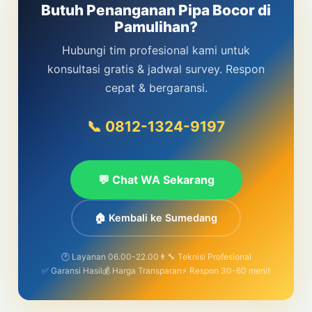
Butuh Penanganan Pipa Bocor di
Pamulihan?
Hubungi tim profesional kami untuk
konsultasi gratis & jadwal survey. Respon
cepat & bergaransi.
📞 0812-1324-9197
💬 Chat WA Sekarang
🏠 Kembali ke Sumedang
🕐 Layanan 06.00-22.00
👨‍🔧 Teknisi Profesional
✅ Garansi Hasil
💰 Harga Transparan
⚡ Respon 30-60 menit