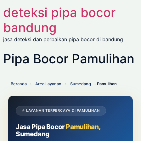
deteksi pipa bocor
bandung
jasa deteksi dan perbaikan pipa bocor di bandung
Pipa Bocor Pamulihan
Beranda
›
Area Layanan
›
Sumedang
›
Pamulihan
⭐ LAYANAN TERPERCAYA DI PAMULIHAN
Jasa Pipa Bocor
Pamulihan
,
Sumedang