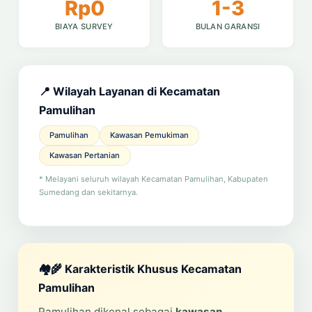
Rp0
1-3
BIAYA SURVEY
BULAN GARANSI
📍 Wilayah Layanan di Kecamatan
Pamulihan
Pamulihan
Kawasan Pemukiman
Kawasan Pertanian
* Melayani seluruh wilayah Kecamatan Pamulihan, Kabupaten
Sumedang dan sekitarnya.
🏘️🌾 Karakteristik Khusus Kecamatan
Pamulihan
Pamulihan dikenal sebagai
kawasan