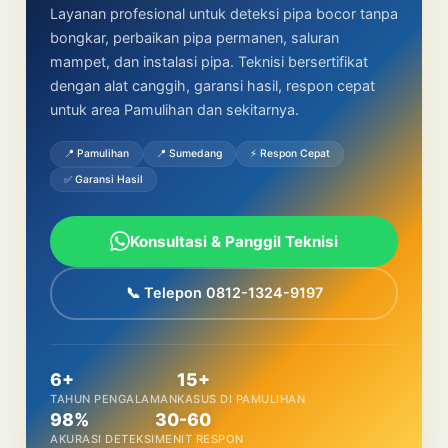
Layanan profesional untuk deteksi pipa bocor tanpa
bongkar, perbaikan pipa permanen, saluran
mampet, dan instalasi pipa. Teknisi bersertifikat
dengan alat canggih, garansi hasil, respon cepat
untuk area Pamulihan dan sekitarnya.
📍 Pamulihan
📍 Sumedang
⚡ Respon Cepat
✅ Garansi Hasil
Konsultasi & Panggil Teknisi
📞 Telepon 0812-1324-9197
6+
15+
TAHUN PENGALAMAN
KASUS DI PAMULIHAN
98%
30-60
AKURASI DETEKSI
MENIT RESPON