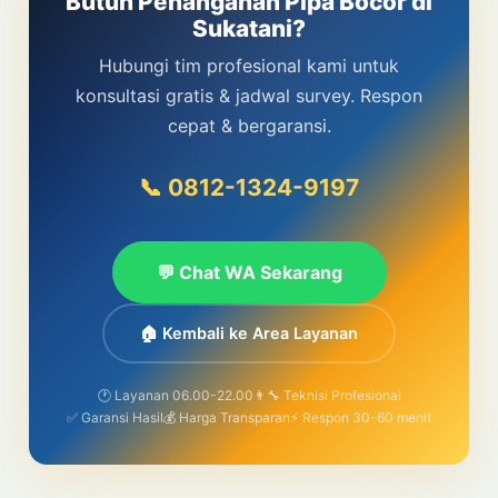
Butuh Penanganan Pipa Bocor di
Sukatani?
Hubungi tim profesional kami untuk
konsultasi gratis & jadwal survey. Respon
cepat & bergaransi.
📞 0812-1324-9197
💬 Chat WA Sekarang
🏠 Kembali ke Area Layanan
🕐 Layanan 06.00-22.00
👨‍🔧 Teknisi Profesional
✅ Garansi Hasil
💰 Harga Transparan
⚡ Respon 30-60 menit