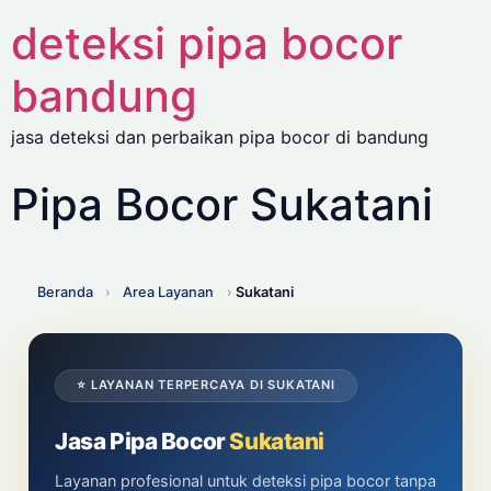
deteksi pipa bocor
bandung
jasa deteksi dan perbaikan pipa bocor di bandung
Pipa Bocor Sukatani
Beranda
›
Area Layanan
›
Sukatani
⭐ LAYANAN TERPERCAYA DI SUKATANI
Jasa Pipa Bocor
Sukatani
Layanan profesional untuk deteksi pipa bocor tanpa