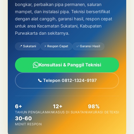
bongkar, perbaikan pipa permanen, saluran
mampet, dan instalasi pipa. Teknisi bersertifikat
dengan alat canggih, garansi hasil, respon cepat
untuk area Kecamatan Sukatani, Kabupaten
Purwakarta dan sekitarnya.
📍 Sukatani
⚡ Respon Cepat
✅ Garansi Hasil
Konsultasi & Panggil Teknisi
📞 Telepon 0812-1324-9197
6+
12+
98%
TAHUN PENGALAMAN
KASUS DI SUKATANI
AKURASI DETEKSI
30-60
MENIT RESPON