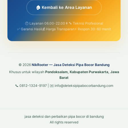
🏠 Kembali ke Area Layanan
🕐 Layanan 06.00-22.00
👨‍🔧 Teknisi Profesional
✅ Garansi Hasil
💰 Harga Transparan
⚡ Respon 30-60 menit
© 2026
NikRooter — Jasa Deteksi Pipa Bocor Bandung
Khusus untuk wilayah
Pondoksalam, Kabupaten Purwakarta, Jawa
Barat
📞 0812-1324-9197 | ✉️ info@deteksipipabocorbandung.com
jasa deteksi dan perbaikan pipa bocor di bandung
All rights reserved