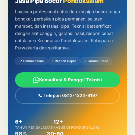
Jasa Pipa Bocor
Pondoksalam
Layanan profesional untuk deteksi pipa bocor tanpa
bongkar, perbaikan pipa permanen, saluran
mampet, dan instalasi pipa. Teknisi bersertifikat
dengan alat canggih, garansi hasil, respon cepat
untuk area Kecamatan Pondoksalam, Kabupaten
Purwakarta dan sekitarnya.
📍 Pondoksalam
⚡ Respon Cepat
✅ Garansi Hasil
Konsultasi & Panggil Teknisi
📞 Telepon 0812-1324-9197
6+
12+
TAHUN PENGALAMAN
KASUS DI PONDOKSALAM
98%
30-60