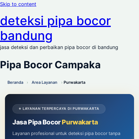
Skip to content
deteksi pipa bocor
bandung
jasa deteksi dan perbaikan pipa bocor di bandung
Pipa Bocor Campaka
Beranda
›
Area Layanan
›
Purwakarta
⭐ LAYANAN TERPERCAYA DI PURWAKARTA
Jasa Pipa Bocor
Purwakarta
Layanan profesional untuk deteksi pipa bocor tanpa