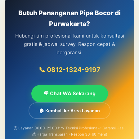
Butuh Penanganan Pipa Bocor di
Purwakarta?
Hubungi tim profesional kami untuk konsultasi
gratis & jadwal survey. Respon cepat &
bergaransi.
📞 0812-1324-9197
💬 Chat WA Sekarang
🏠 Kembali ke Area Layanan
🕐 Layanan 06.00-22.00
👨‍🔧 Teknisi Profesional
✅ Garansi Hasil
💰 Harga Transparan
⚡ Respon 30-60 menit