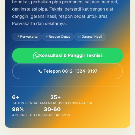
bongkar, perbaikan pipa permanen, saluran mampet,
dan instalasi pipa. Teknisi bersertifikat dengan alat
canggih, garansi hasil, respon cepat untuk area
Purwakarta dan sekitarnya.
📍 Purwakarta
⚡ Respon Cepat
✅ Garansi Hasil
Konsultasi & Panggil Teknisi
📞 Telepon 0812-1324-9197
6+
25+
TAHUN PENGALAMAN
KASUS DI PURWAKARTA
98%
30-60
AKURASI DETEKSI
MENIT RESPON