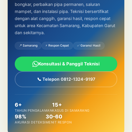
bongkar, perbaikan pipa permanen, saluran
mampet, dan instalasi pipa. Teknisi bersertifikat
dengan alat canggih, garansi hasil, respon cepat
untuk area Kecamatan Samarang, Kabupaten Garut
dan sekitarnya.
📍 Samarang
⚡ Respon Cepat
✅ Garansi Hasil
Konsultasi & Panggil Teknisi
📞 Telepon 0812-1324-9197
6+
15+
TAHUN PENGALAMAN
KASUS DI SAMARANG
98%
30-60
AKURASI DETEKSI
MENIT RESPON