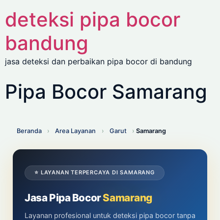
deteksi pipa bocor
bandung
jasa deteksi dan perbaikan pipa bocor di bandung
Pipa Bocor Samarang
Beranda
›
Area Layanan
›
Garut
›
Samarang
⭐ LAYANAN TERPERCAYA DI SAMARANG
Jasa Pipa Bocor
Samarang
Layanan profesional untuk deteksi pipa bocor tanpa