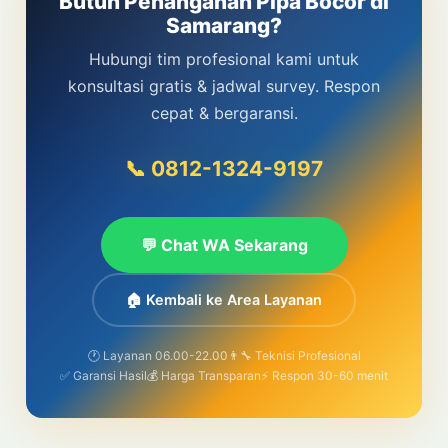
Butuh Penanganan Pipa Bocor di
Samarang?
Hubungi tim profesional kami untuk
konsultasi gratis & jadwal survey. Respon
cepat & bergaransi.
📞 0812-1324-9197
💬 Chat WA Sekarang
🏠 Kembali ke Area Layanan
🕐 Layanan 06.00-22.00
👨‍🔧 Teknisi Profesional
✅ Garansi Hasil
💰 Harga Transparan
⚡ Respon 30-60 menit