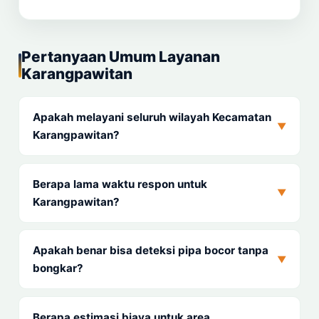
Pertanyaan Umum Layanan
Karangpawitan
Apakah melayani seluruh wilayah Kecamatan
▼
Karangpawitan?
Berapa lama waktu respon untuk
▼
Karangpawitan?
Apakah benar bisa deteksi pipa bocor tanpa
▼
bongkar?
Berapa estimasi biaya untuk area