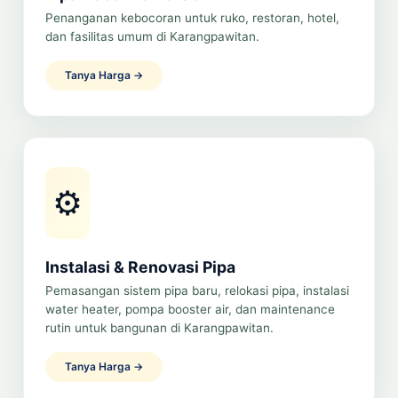
Penanganan kebocoran untuk ruko, restoran, hotel,
dan fasilitas umum di Karangpawitan.
Tanya Harga →
⚙️
Instalasi & Renovasi Pipa
Pemasangan sistem pipa baru, relokasi pipa, instalasi
water heater, pompa booster air, dan maintenance
rutin untuk bangunan di Karangpawitan.
Tanya Harga →