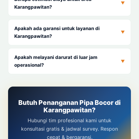
▼
Karangpawitan?
Apakah ada garansi untuk layanan di
▼
Karangpawitan?
Apakah melayani darurat di luar jam
▼
operasional?
Butuh Penanganan Pipa Bocor di
Karangpawitan?
Hubungi tim profesional kami untuk
konsultasi gratis & jadwal survey. Respon
cepat & bergaransi.