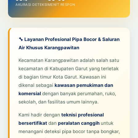
AKURASI DETEKSI
MENIT RESPON
🔧 Layanan Profesional Pipa Bocor & Saluran
Air Khusus Karangpawitan
Kecamatan Karangpawitan adalah salah satu
kecamatan di Kabupaten Garut yang terletak
di bagian timur Kota Garut. Kawasan ini
dikenal sebagai
kawasan pemukiman dan
komersial
dengan banyak perumahan, ruko,
sekolah, dan fasilitas umum lainnya.
Kami hadir dengan
teknisi profesional
bersertifikat
dan
peralatan canggih
untuk
menangani deteksi pipa bocor tanpa bongkar,