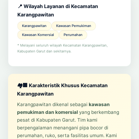
📍 Wilayah Layanan di Kecamatan
Karangpawitan
Karangpawitan
Kawasan Pemukiman
Kawasan Komersial
Perumahan
* Melayani seluruh wilayah Kecamatan Karangpawitan,
Kabupaten Garut dan sekitarnya.
🏘️🏢 Karakteristik Khusus Kecamatan
Karangpawitan
Karangpawitan dikenal sebagai
kawasan
pemukiman dan komersial
yang berkembang
pesat di Kabupaten Garut. Tim kami
berpengalaman menangani pipa bocor di
perumahan, ruko, serta fasilitas umum. Kami