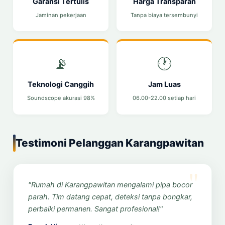
Garansi Tertulis
Harga Transparan
Jaminan pekerjaan
Tanpa biaya tersembunyi
📡
🕐
Teknologi Canggih
Jam Luas
Soundscope akurasi 98%
06.00-22.00 setiap hari
Testimoni Pelanggan Karangpawitan
"Rumah di Karangpawitan mengalami pipa bocor
parah. Tim datang cepat, deteksi tanpa bongkar,
perbaiki permanen. Sangat profesional!"