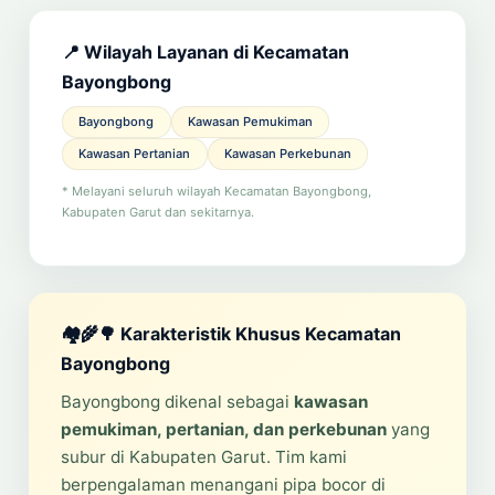
📍 Wilayah Layanan di Kecamatan
Bayongbong
Bayongbong
Kawasan Pemukiman
Kawasan Pertanian
Kawasan Perkebunan
* Melayani seluruh wilayah Kecamatan Bayongbong,
Kabupaten Garut dan sekitarnya.
🏘️🌾🌳 Karakteristik Khusus Kecamatan
Bayongbong
Bayongbong dikenal sebagai
kawasan
pemukiman, pertanian, dan perkebunan
yang
subur di Kabupaten Garut. Tim kami
berpengalaman menangani pipa bocor di