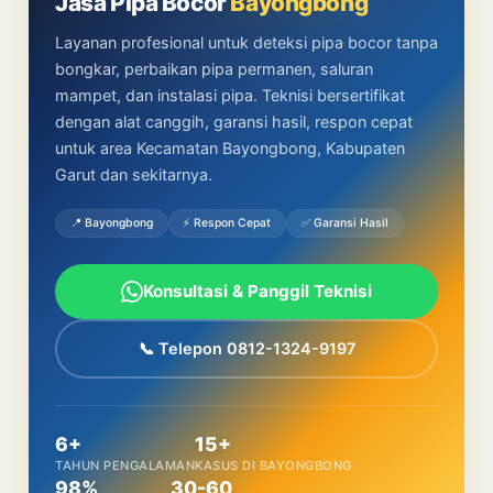
Jasa Pipa Bocor
Bayongbong
Layanan profesional untuk deteksi pipa bocor tanpa
bongkar, perbaikan pipa permanen, saluran
mampet, dan instalasi pipa. Teknisi bersertifikat
dengan alat canggih, garansi hasil, respon cepat
untuk area Kecamatan Bayongbong, Kabupaten
Garut dan sekitarnya.
📍 Bayongbong
⚡ Respon Cepat
✅ Garansi Hasil
Konsultasi & Panggil Teknisi
📞 Telepon 0812-1324-9197
6+
15+
TAHUN PENGALAMAN
KASUS DI BAYONGBONG
98%
30-60