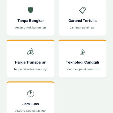
🛡️
📋
Tanpa Bongkar
Garansi Tertulis
Aman untuk bangunan
Jaminan pekerjaan
💰
📡
Harga Transparan
Teknologi Canggih
Tanpa biaya tersembunyi
Soundscope akurasi 98%
🕐
Jam Luas
06.00-22.00 setiap hari