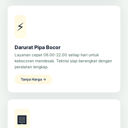
⚡
Darurat Pipa Bocor
Layanan cepat 06.00-22.00 setiap hari untuk
kebocoran mendesak. Teknisi siap berangkat dengan
peralatan lengkap.
Tanya Harga →
🏢