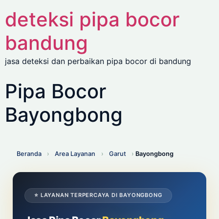
deteksi pipa bocor
bandung
jasa deteksi dan perbaikan pipa bocor di bandung
Pipa Bocor
Bayongbong
Beranda
›
Area Layanan
›
Garut
›
Bayongbong
⭐ LAYANAN TERPERCAYA DI BAYONGBONG