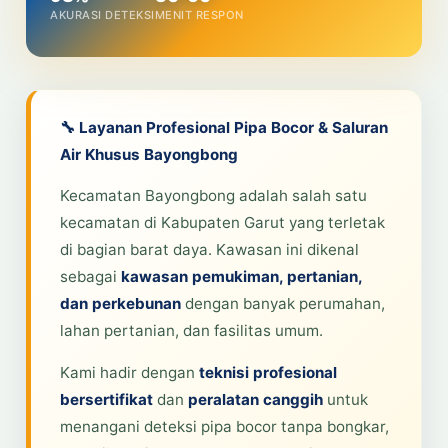
AKURASI DETEKSI
MENIT RESPON
🔧 Layanan Profesional Pipa Bocor & Saluran
Air Khusus Bayongbong
Kecamatan Bayongbong adalah salah satu
kecamatan di Kabupaten Garut yang terletak
di bagian barat daya. Kawasan ini dikenal
sebagai
kawasan pemukiman, pertanian,
dan perkebunan
dengan banyak perumahan,
lahan pertanian, dan fasilitas umum.
Kami hadir dengan
teknisi profesional
bersertifikat
dan
peralatan canggih
untuk
menangani deteksi pipa bocor tanpa bongkar,