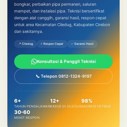
bongkar, perbaikan pipa permanen, saluran
mampet, dan instalasi pipa. Teknisi bersertifikat
dengan alat canggih, garansi hasil, respon cepat
untuk area Kecamatan Ciledug, Kabupaten Cirebon
dan sekitarnya.
📍 Ciledug
⚡ Respon Cepat
✅ Garansi Hasil
Konsultasi & Panggil Teknisi
📞 Telepon 0812-1324-9197
6+
12+
98%
TAHUN PENGALAMAN
KASUS DI CILEDUG
AKURASI DETEKSI
30-60
MENIT RESPON