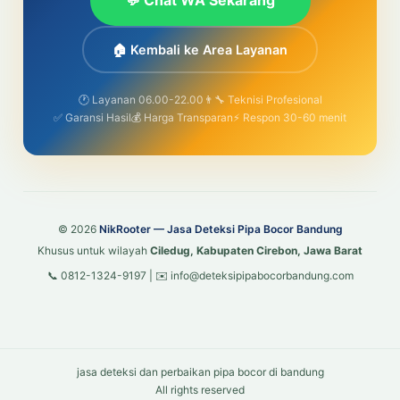
💬 Chat WA Sekarang
🏠 Kembali ke Area Layanan
🕐 Layanan 06.00-22.00
👨‍🔧 Teknisi Profesional
✅ Garansi Hasil
💰 Harga Transparan
⚡ Respon 30-60 menit
© 2026
NikRooter — Jasa Deteksi Pipa Bocor Bandung
Khusus untuk wilayah
Ciledug, Kabupaten Cirebon, Jawa Barat
📞 0812-1324-9197 | ✉️ info@deteksipipabocorbandung.com
jasa deteksi dan perbaikan pipa bocor di bandung
All rights reserved