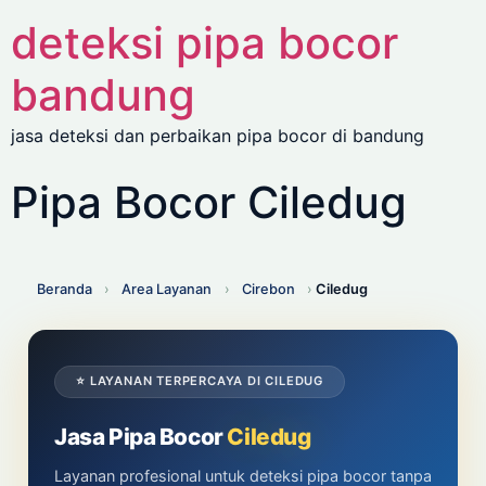
deteksi pipa bocor
bandung
jasa deteksi dan perbaikan pipa bocor di bandung
Pipa Bocor Ciledug
Beranda
›
Area Layanan
›
Cirebon
›
Ciledug
⭐ LAYANAN TERPERCAYA DI CILEDUG
Jasa Pipa Bocor
Ciledug
Layanan profesional untuk deteksi pipa bocor tanpa