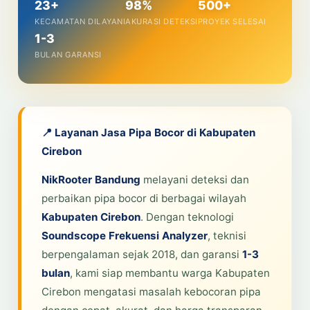
23+
98%
500+
KECAMATAN DILAYANI
AKURASI DETEKSI
PROYEK SELESAI
1-3
BULAN GARANSI
📍 Layanan Jasa Pipa Bocor di Kabupaten
Cirebon
NikRooter Bandung
melayani deteksi dan
perbaikan pipa bocor di berbagai wilayah
Kabupaten Cirebon
. Dengan teknologi
Soundscope Frekuensi Analyzer
, teknisi
berpengalaman sejak 2018, dan garansi
1-3
bulan
, kami siap membantu warga Kabupaten
Cirebon mengatasi masalah kebocoran pipa