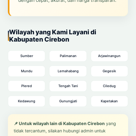
dengan cepat, akurat, dan harga transparan.
Wilayah yang Kami Layani di
Kabupaten Cirebon
Sumber
Palimanan
Arjawinangun
Mundu
Lemahabang
Gegesik
Plered
Tengah Tani
Ciledug
Kedawung
Gunungjati
Kapetakan
📌 Untuk wilayah lain di Kabupaten Cirebon
yang
tidak tercantum, silakan hubungi admin untuk