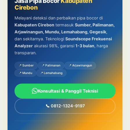
Jasa Pipa Bocor
Kabupaten
Cirebon
Melayani deteksi dan perbaikan pipa bocor di
Kabupaten Cirebon
termasuk
Sumber, Palimanan,
Arjawinangun, Mundu, Lemahabang, Gegesik
,
dan sekitarnya. Teknologi
Soundscope Frekuensi
Analyzer
akurasi 98%, garansi
1-3 bulan
, harga
transparan.
📍 Sumber
📍 Palimanan
📍 Arjawinangun
📍 Mundu
📍 Lemahabang
Konsultasi & Panggil Teknisi
📞 0812-1324-9197