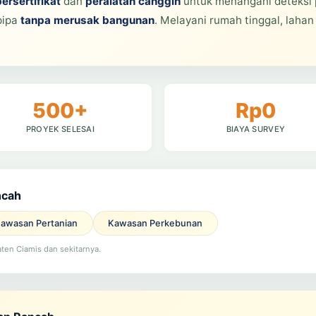
bersertifikat
dan
peralatan canggih
untuk menangani deteksi 
pipa
tanpa merusak bangunan
. Melayani rumah tinggal, lahan
500+
Rp0
PROYEK SELESAI
BIAYA SURVEY
ncah
awasan Pertanian
Kawasan Perkebunan
ten Ciamis dan sekitarnya.