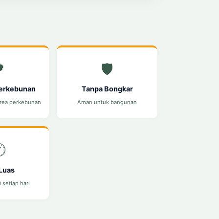

🛡️
Perkebunan
Tanpa Bongkar
area perkebunan
Aman untuk bangunan

Luas
 setiap hari