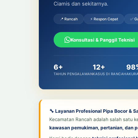
Ciamis dan sekitarnya.
📍 Rancah
⚡ Respon Cepat
✅ Ga
Konsultasi & Panggil Teknisi
6+
12+
98
TAHUN PENGALAMAN
KASUS DI RANCAH
AKURA
🔧 Layanan Profesional Pipa Bocor & S
Kecamatan Rancah adalah salah satu kec
kawasan pemukiman, pertanian, dan 