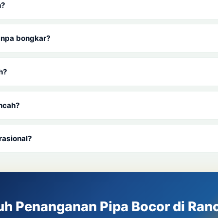
h?
tanpa bongkar?
h?
ancah?
rasional?
uh Penanganan Pipa Bocor di Ran