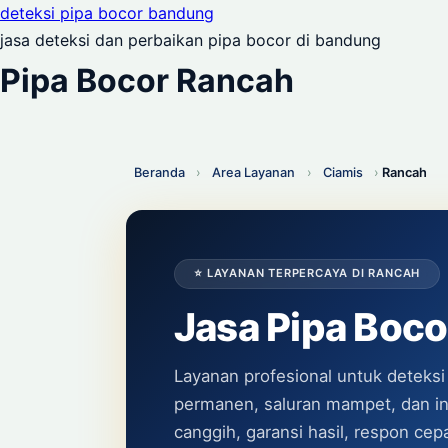
deteksi pipa bocor bandung
jasa deteksi dan perbaikan pipa bocor di bandung
Pipa Bocor Rancah
Beranda
›
Area Layanan
›
Ciamis
›
Rancah
⭐ LAYANAN TERPERCAYA DI RANCAH
Jasa Pipa Boc
Layanan profesional untuk deteksi
permanen, saluran mampet, dan inst
canggih, garansi hasil, respon c