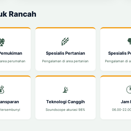
uk Rancah
️
🌾

 Pemukiman
Spesialis Pertanian
Spesialis 
 area perumahan
Pengalaman di area pertanian
Pengalaman di 
💰
📡

ransparan
Teknologi Canggih
Jam 
 tersembunyi
Soundscope akurasi 98%
06.00-22.00