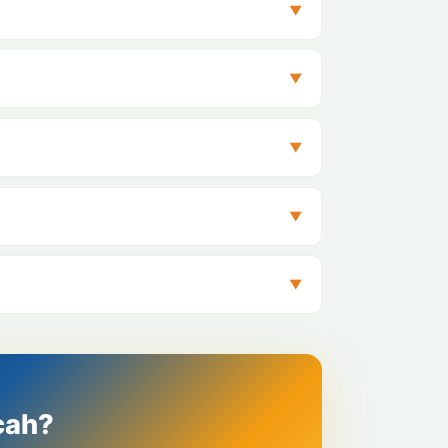
▼
▼
▼
▼
▼
cah?