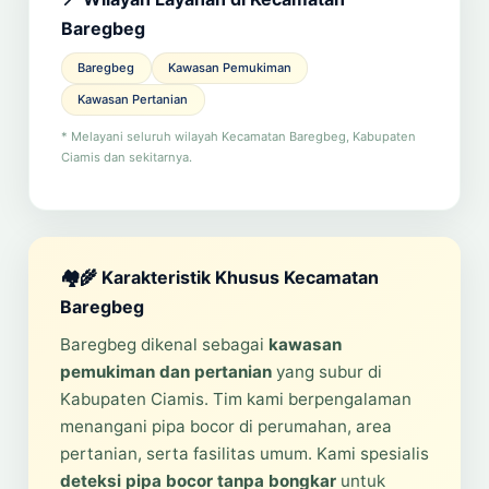
Baregbeg
Baregbeg
Kawasan Pemukiman
Kawasan Pertanian
* Melayani seluruh wilayah Kecamatan Baregbeg, Kabupaten
Ciamis dan sekitarnya.
🏘️🌾 Karakteristik Khusus Kecamatan
Baregbeg
Baregbeg dikenal sebagai
kawasan
pemukiman dan pertanian
yang subur di
Kabupaten Ciamis. Tim kami berpengalaman
menangani pipa bocor di perumahan, area
pertanian, serta fasilitas umum. Kami spesialis
deteksi pipa bocor tanpa bongkar
untuk