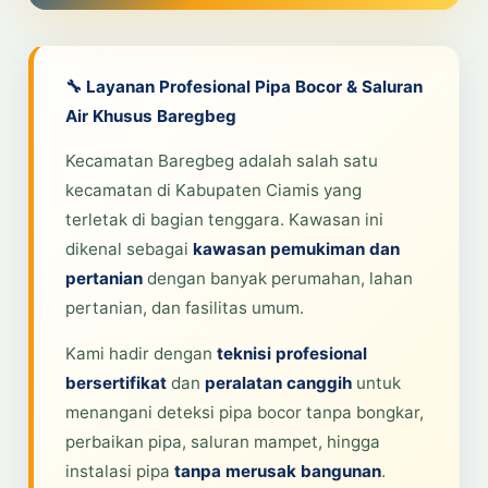
🔧 Layanan Profesional Pipa Bocor & Saluran
Air Khusus Baregbeg
Kecamatan Baregbeg adalah salah satu
kecamatan di Kabupaten Ciamis yang
terletak di bagian tenggara. Kawasan ini
dikenal sebagai
kawasan pemukiman dan
pertanian
dengan banyak perumahan, lahan
pertanian, dan fasilitas umum.
Kami hadir dengan
teknisi profesional
bersertifikat
dan
peralatan canggih
untuk
menangani deteksi pipa bocor tanpa bongkar,
perbaikan pipa, saluran mampet, hingga
instalasi pipa
tanpa merusak bangunan
.