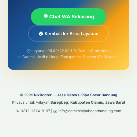
💬 Chat WA Sekarang
🏠 Kembali ke Area Layanan
🕐 Layanan 06.00-22.00
👨‍🔧 Teknisi Profesional
✅ Garansi Hasil
💰 Harga Transparan
⚡ Respon 30-60 menit
© 2026
NikRooter — Jasa Deteksi Pipa Bocor Bandung
Khusus untuk wilayah
Baregbeg, Kabupaten Ciamis, Jawa Barat
📞 0812-1324-9197 | ✉️ info@deteksipipabocorbandung.com