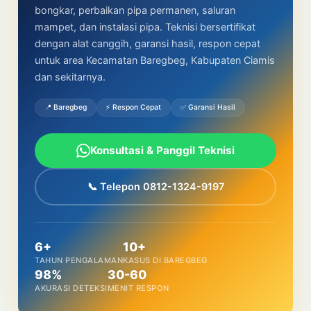
bongkar, perbaikan pipa permanen, saluran
mampet, dan instalasi pipa. Teknisi bersertifikat
dengan alat canggih, garansi hasil, respon cepat
untuk area Kecamatan Baregbeg, Kabupaten Ciamis
dan sekitarnya.
📍 Baregbeg
⚡ Respon Cepat
✅ Garansi Hasil
Konsultasi & Panggil Teknisi
📞 Telepon 0812-1324-9197
6+
10+
TAHUN PENGALAMAN
KASUS DI BAREGBEG
98%
30-60
AKURASI DETEKSI
MENIT RESPON